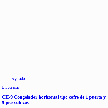
Agotado
Leer más
CH-9 Congelador horizontal tipo cofre de 1 puerta y
9 pies cúbicos