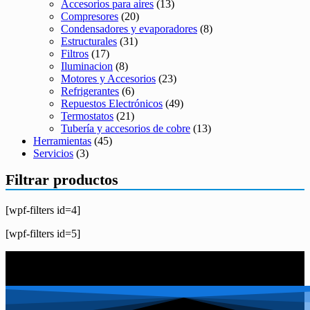
Accesorios para aires
(13)
Compresores
(20)
Condensadores y evaporadores
(8)
Estructurales
(31)
Filtros
(17)
Iluminacion
(8)
Motores y Accesorios
(23)
Refrigerantes
(6)
Repuestos Electrónicos
(49)
Termostatos
(21)
Tubería y accesorios de cobre
(13)
Herramientas
(45)
Servicios
(3)
Filtrar productos
[wpf-filters id=4]
[wpf-filters id=5]