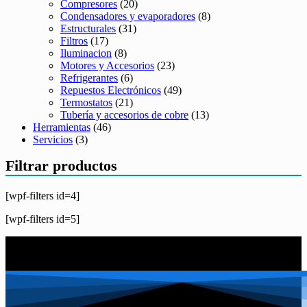
Compresores
(20)
Condensadores y evaporadores
(8)
Estructurales
(31)
Filtros
(17)
Iluminacion
(8)
Motores y Accesorios
(23)
Refrigerantes
(6)
Repuestos Electrónicos
(49)
Termostatos
(21)
Tubería y accesorios de cobre
(13)
Herramientas
(46)
Servicios
(3)
Filtrar productos
[wpf-filters id=4]
[wpf-filters id=5]