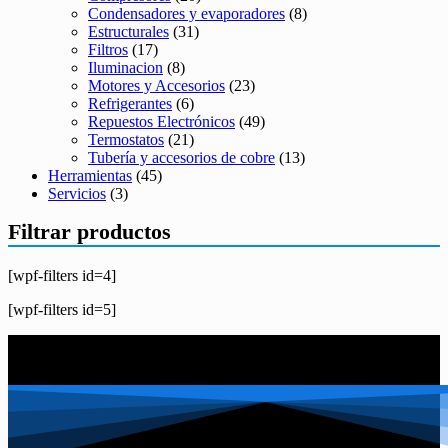
Condensadores y evaporadores
(8)
Estructurales
(31)
Filtros
(17)
Iluminacion
(8)
Motores y Accesorios
(23)
Refrigerantes
(6)
Repuestos Electrónicos
(49)
Termostatos
(21)
Tubería y accesorios de cobre
(13)
Herramientas
(45)
Servicios
(3)
Filtrar productos
[wpf-filters id=4]
[wpf-filters id=5]