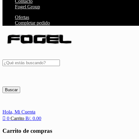
Contacto
Fogel Group
Ofertas
Completar pedido
Buscar
Hola,
Mi Cuenta
0
Carrito
B/.
0.00
Carrito de compras