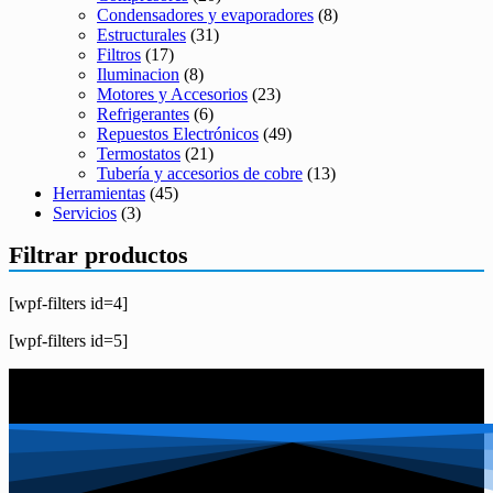
Condensadores y evaporadores
(8)
Estructurales
(31)
Filtros
(17)
Iluminacion
(8)
Motores y Accesorios
(23)
Refrigerantes
(6)
Repuestos Electrónicos
(49)
Termostatos
(21)
Tubería y accesorios de cobre
(13)
Herramientas
(45)
Servicios
(3)
Filtrar productos
[wpf-filters id=4]
[wpf-filters id=5]