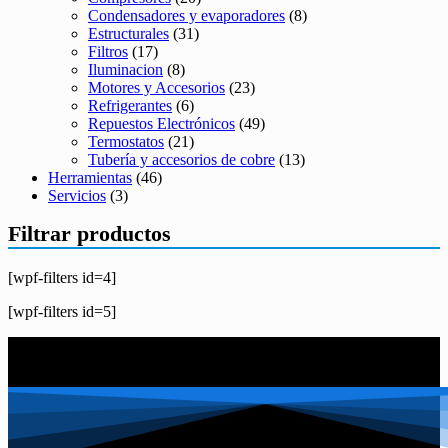
Condensadores y evaporadores
(8)
Estructurales
(31)
Filtros
(17)
Iluminacion
(8)
Motores y Accesorios
(23)
Refrigerantes
(6)
Repuestos Electrónicos
(49)
Termostatos
(21)
Tubería y accesorios de cobre
(13)
Herramientas
(46)
Servicios
(3)
Filtrar productos
[wpf-filters id=4]
[wpf-filters id=5]