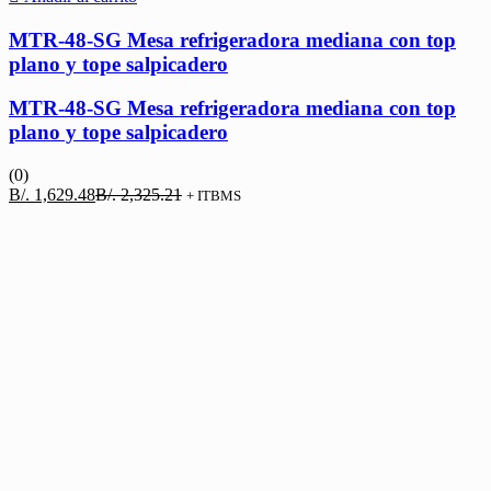
MTR-48-SG Mesa refrigeradora mediana con top
plano y tope salpicadero
MTR-48-SG Mesa refrigeradora mediana con top
plano y tope salpicadero
(0)
El
El
B/.
1,629.48
B/.
2,325.21
+ ITBMS
precio
precio
actual
original
es:
era:
B/. 1,629.48.
B/. 2,325.21.