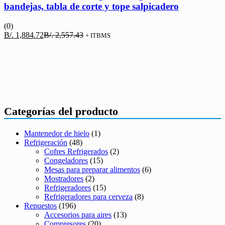
bandejas, tabla de corte y tope salpicadero
(0)
El
El
B/.
1,884.72
B/.
2,557.43
+ ITBMS
precio
precio
actual
original
es:
era:
B/. 1,884.72.
B/. 2,557.43.
Categorías del producto
Mantenedor de hielo
(1)
Refrigeración
(48)
Cofres Refrigerados
(2)
Congeladores
(15)
Mesas para preparar alimentos
(6)
Mostradores
(2)
Refrigeradores
(15)
Refrigeradores para cerveza
(8)
Repuestos
(196)
Accesorios para aires
(13)
Compresores
(20)