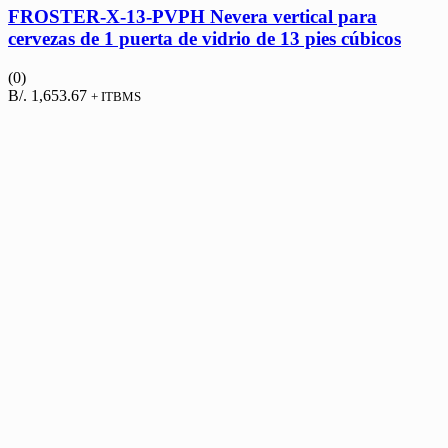
FROSTER-X-13-PVPH Nevera vertical para
cervezas de 1 puerta de vidrio de 13 pies cúbicos
(0)
B/.
1,653.67
+ ITBMS