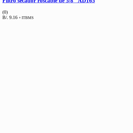
Filtro secador roscable de 5/8″ AD165
(0)
B/.
9.16
+ ITBMS