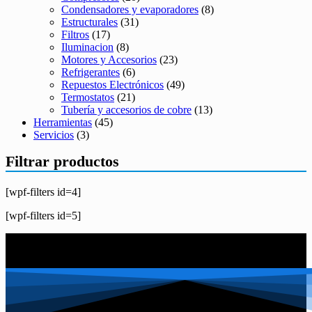
Condensadores y evaporadores
(8)
Estructurales
(31)
Filtros
(17)
Iluminacion
(8)
Motores y Accesorios
(23)
Refrigerantes
(6)
Repuestos Electrónicos
(49)
Termostatos
(21)
Tubería y accesorios de cobre
(13)
Herramientas
(45)
Servicios
(3)
Filtrar productos
[wpf-filters id=4]
[wpf-filters id=5]