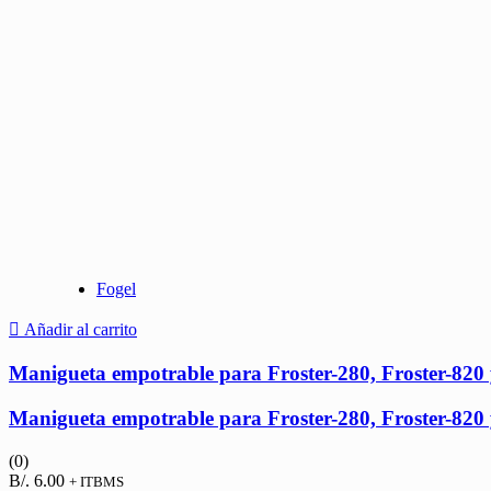
Fogel
Añadir al carrito
Manigueta empotrable para Froster-280, Froster-820
Manigueta empotrable para Froster-280, Froster-820
(0)
B/.
6.00
+ ITBMS