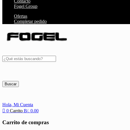
Contacto
Fogel Group
Ofertas
Completar pedido
Buscar
Hola,
Mi Cuenta
0
Carrito
B/.
0.00
Carrito de compras