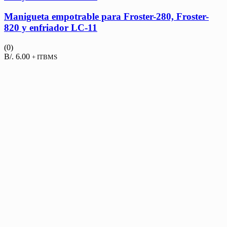
Manigueta empotrable para Froster-280, Froster-
820 y enfriador LC-11
(0)
B/.
6.00
+ ITBMS