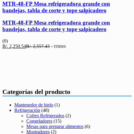
MTR-48-FP Mesa refrigeradora grande con
bandejas, tabla de corte y tope salpicadero
MTR-48-FP Mesa refrigeradora grande con
bandejas, tabla de corte y tope salpicadero
(0)
El
El
B/.
2,250.54
B/.
2,557.43
+ ITBMS
precio
precio
actual
original
es:
era:
B/. 2,250.54.
B/. 2,557.43.
Categorías del producto
Mantenedor de hielo
(1)
Refrigeración
(48)
Cofres Refrigerados
(2)
Congeladores
(15)
Mesas para preparar alimentos
(6)
Mostradores
(2)