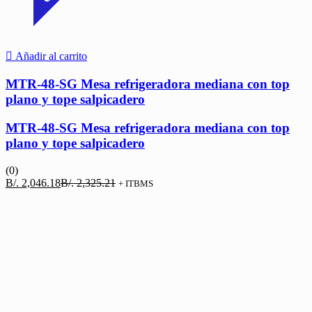
Añadir al carrito
MTR-48-SG Mesa refrigeradora mediana con top
plano y tope salpicadero
MTR-48-SG Mesa refrigeradora mediana con top
plano y tope salpicadero
(0)
El
El
B/.
2,046.18
B/.
2,325.21
+ ITBMS
precio
precio
actual
original
es:
era:
B/. 2,046.18.
B/. 2,325.21.