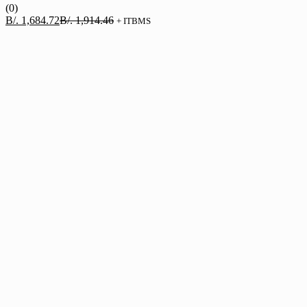
(0)
El
El
B/.
1,684.72
B/.
1,914.46
+ ITBMS
precio
precio
actual
original
es:
era:
B/. 1,684.72.
B/. 1,914.46.