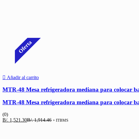
Oferta
Añadir al carrito
MTR-48 Mesa refrigeradora mediana para colocar b
MTR-48 Mesa refrigeradora mediana para colocar b
(0)
El
El
B/.
1,521.30
B/.
1,914.46
+ ITBMS
precio
precio
actual
original
es:
era: