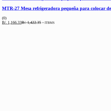
MTR-27 Mesa refrigeradora pequeña para colocar deb
(0)
El
El
B/.
1,166.33
B/.
1,422.35
+ ITBMS
precio
precio
actual
original
es:
era:
B/. 1,166.33.
B/. 1,422.35.