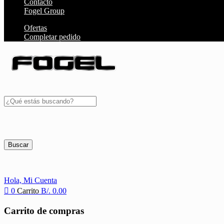
Contacto
Fogel Group
Ofertas
Completar pedido
Buscar
Hola,
Mi Cuenta
0
Carrito
B/.
0.00
Carrito de compras