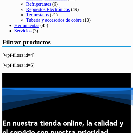
Refrigerantes
(6)
Repuestos Electrónicos
(49)
Termostatos
(21)
Tubería y accesorios de cobre
(13)
Herramientas
(45)
Servicios
(3)
Filtrar productos
[wpf-filters id=4]
[wpf-filters id=5]
En nuestra tienda online, la calidad y
el servicio son nuestra prioridad.