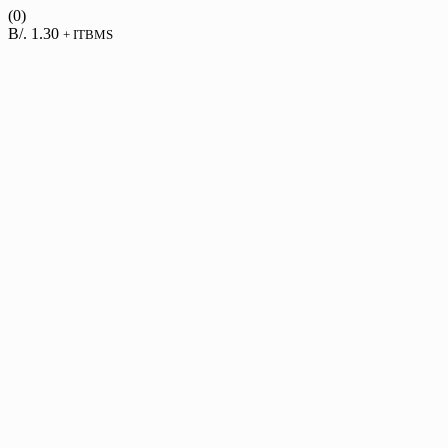
(0)
B/.
1.30
+ ITBMS