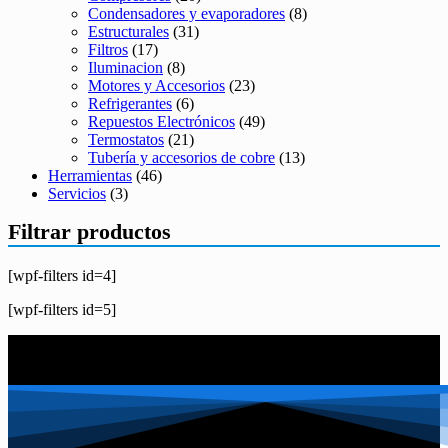
Condensadores y evaporadores
(8)
Estructurales
(31)
Filtros
(17)
Iluminacion
(8)
Motores y Accesorios
(23)
Refrigerantes
(6)
Repuestos Electrónicos
(49)
Termostatos
(21)
Tubería y accesorios de cobre
(13)
Herramientas
(46)
Servicios
(3)
Filtrar productos
[wpf-filters id=4]
[wpf-filters id=5]