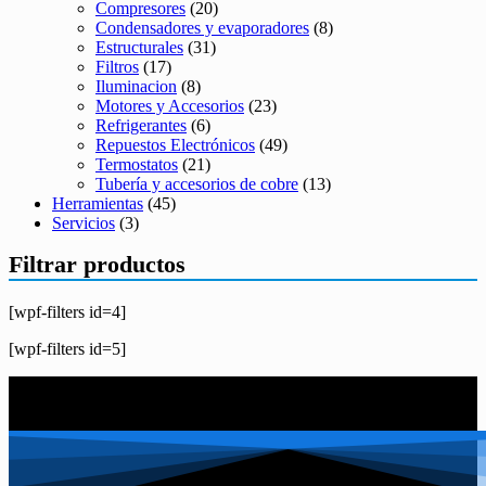
Compresores
(20)
Condensadores y evaporadores
(8)
Estructurales
(31)
Filtros
(17)
Iluminacion
(8)
Motores y Accesorios
(23)
Refrigerantes
(6)
Repuestos Electrónicos
(49)
Termostatos
(21)
Tubería y accesorios de cobre
(13)
Herramientas
(45)
Servicios
(3)
Filtrar productos
[wpf-filters id=4]
[wpf-filters id=5]