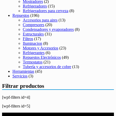
Mostradores
(2)
Refrigeradores
(15)
Refrigeradores para cerveza
(8)
Repuestos
(196)
Accesorios para aires
(13)
Compresores
(20)
Condensadores y evaporadores
(8)
Estructurales
(31)
Filtros
(17)
Iluminacion
(8)
Motores y Accesorios
(23)
Refrigerantes
(6)
Repuestos Electrónicos
(49)
Termostatos
(21)
Tubería y accesorios de cobre
(13)
Herramientas
(45)
Servicios
(3)
Filtrar productos
[wpf-filters id=4]
[wpf-filters id=5]