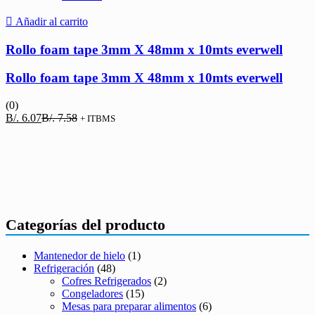
Añadir al carrito
Rollo foam tape 3mm X 48mm x 10mts everwell
Rollo foam tape 3mm X 48mm x 10mts everwell
(0)
El
El
B/.
6.07
B/.
7.58
+ ITBMS
precio
precio
actual
original
es:
era:
B/. 6.07.
B/. 7.58.
Categorías del producto
Mantenedor de hielo
(1)
Refrigeración
(48)
Cofres Refrigerados
(2)
Congeladores
(15)
Mesas para preparar alimentos
(6)