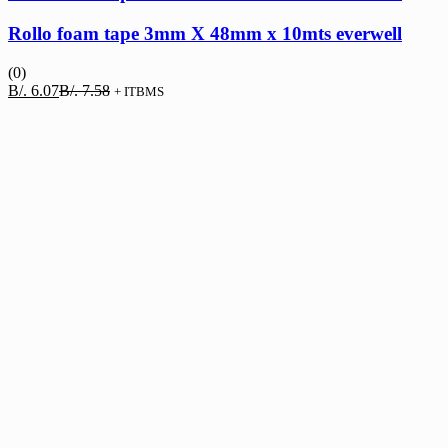
Rollo foam tape 3mm X 48mm x 10mts everwell
(0)
El
El
B/.
6.07
B/.
7.58
+ ITBMS
precio
precio
actual
original
es:
era:
B/. 6.07.
B/. 7.58.