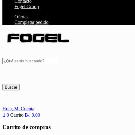
Contacto
Fogel Group
Ofertas
Completar pedido
Buscar
Hola,
Mi Cuenta
0
Carrito
B/.
0.00
Carrito de compras