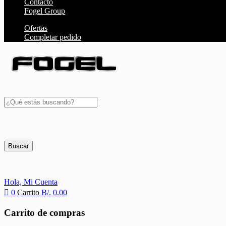
Contacto
Fogel Group
Ofertas
Completar pedido
Buscar
Hola,
Mi Cuenta
0
Carrito
B/.
0.00
Carrito de compras