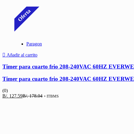
Oferta
Paragon
Añadir al carrito
Timer para cuarto frio 208-240VAC 60HZ EVERW
Timer para cuarto frio 208-240VAC 60HZ EVERW
(0)
El
El
B/.
127.59
B/.
178.04
+ ITBMS
precio
precio
actual
original
es:
era:
B/. 127.59.
B/. 178.04.