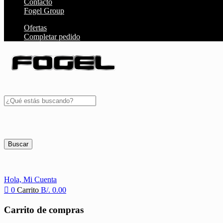
Contacto
Fogel Group
Ofertas
Completar pedido
Buscar
Hola,
Mi Cuenta
0
Carrito
B/.
0.00
Carrito de compras