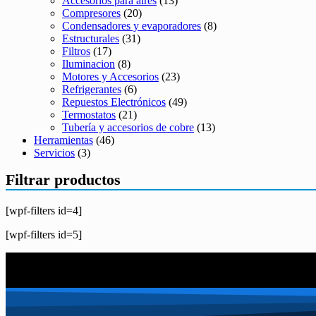
Accesorios para aires
(13)
Compresores
(20)
Condensadores y evaporadores
(8)
Estructurales
(31)
Filtros
(17)
Iluminacion
(8)
Motores y Accesorios
(23)
Refrigerantes
(6)
Repuestos Electrónicos
(49)
Termostatos
(21)
Tubería y accesorios de cobre
(13)
Herramientas
(46)
Servicios
(3)
Filtrar productos
[wpf-filters id=4]
[wpf-filters id=5]