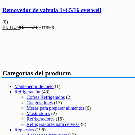
Removedor de valvula 1/4-5/16 everwell
(0)
El
El
B/.
11.39
B/.
17.71
+ ITBMS
precio
precio
actual
original
es:
era:
B/. 11.39.
B/. 17.71.
Categorías del producto
Mantenedor de hielo
(1)
Refrigeración
(48)
Cofres Refrigerados
(2)
Congeladores
(15)
Mesas para preparar alimentos
(6)
Mostradores
(2)
Refrigeradores
(15)
Refrigeradores para cerveza
(8)
Repuestos
(196)