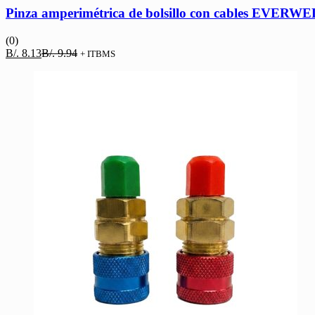
Pinza amperimétrica de bolsillo con cables EVERW
(0)
El
El
B/.
8.13
B/.
9.94
+ ITBMS
precio
precio
actual
original
es:
era:
B/. 8.13.
B/. 9.94.