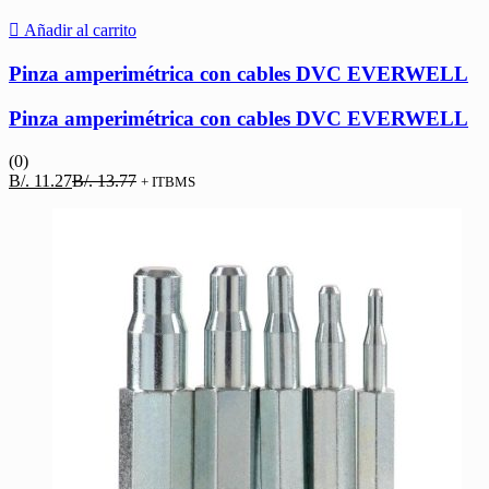
Añadir al carrito
Pinza amperimétrica con cables DVC EVERWELL
Pinza amperimétrica con cables DVC EVERWELL
(0)
El
El
B/.
11.27
B/.
13.77
+ ITBMS
precio
precio
actual
original
es:
era:
B/. 11.27.
B/. 13.77.