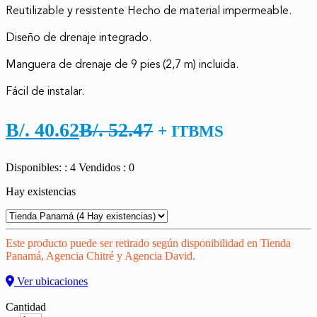
Reutilizable y resistente Hecho de material impermeable.
Diseño de drenaje integrado.
Manguera de drenaje de 9 pies (2,7 m) incluida.
Fácil de instalar.
El
El
B/.
40.62
B/.
52.47
+ ITBMS
precio
precio
Disponibles: : 4
Vendidos : 0
actual
original
Hay existencias
es:
era:
B/. 40.62.
B/. 52.47.
Este producto puede ser retirado según disponibilidad en Tienda
Panamá, Agencia Chitré y Agencia David.
Ver ubicaciones
Cantidad
Cantidad