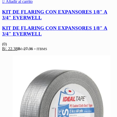
Añadir al carrito
KIT DE FLARING CON EXPANSORES 1/8″ A
3/4″ EVERWELL
KIT DE FLARING CON EXPANSORES 1/8″ A
3/4″ EVERWELL
(0)
El
El
B/.
22.38
B/.
27.36
+ ITBMS
precio
precio
actual
original
es:
era:
B/. 22.38.
B/. 27.36.