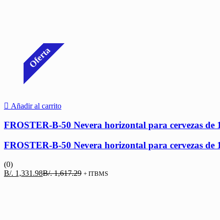
Oferta
Añadir al carrito
FROSTER-B-50 Nevera horizontal para cervezas de 1
FROSTER-B-50 Nevera horizontal para cervezas de 1
(0)
El
El
B/.
1,331.98
B/.
1,617.29
+ ITBMS
precio
precio
actual
original
es:
era:
B/. 1,331.98.
B/. 1,617.29.