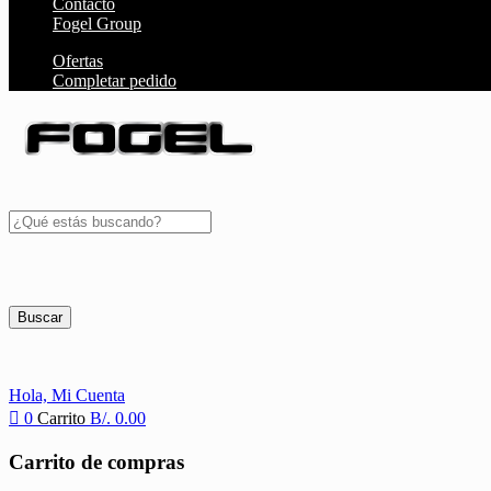
Contacto
Fogel Group
Ofertas
Completar pedido
Buscar
Hola,
Mi Cuenta
0
Carrito
B/.
0.00
Carrito de compras