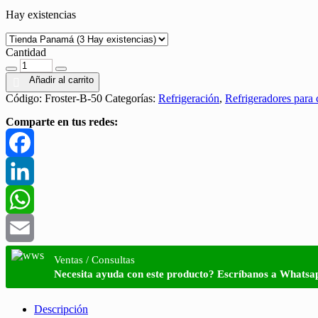
Hay existencias
es:
era:
B/. 1,331.98.
B/. 1,617.29.
Cantidad
Cantidad
Añadir al carrito
Código:
Froster-B-50
Categorías:
Refrigeración
,
Refrigeradores para 
Comparte en tus redes:
Facebook
LinkedIn
WhatsApp
Email
Ventas / Consultas
Necesita ayuda con este producto? Escríbanos a Whatsa
Descripción