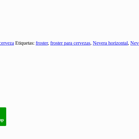
cerveza
Etiquetas:
froster
,
froster para cervezas
,
Nevera horizontal
,
Neve
pp