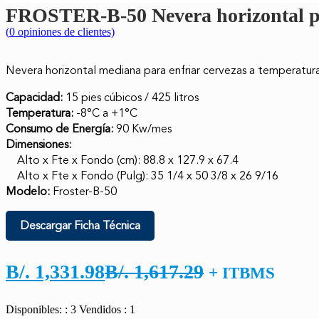
FROSTER-B-50 Nevera horizontal par
(
0
opiniones de clientes)
Nevera horizontal mediana para enfriar cervezas a temperatura
Capacidad:
15 pies cúbicos / 425 litros
Temperatura:
-8°C a +1°C
Consumo de Energía:
90 Kw/mes
Dimensiones:
Alto x Fte x Fondo (cm): 88.8 x 127.9 x 67.4
Alto x Fte x Fondo (Pulg): 35 1/4 x 50 3/8 x 26 9/16
Modelo:
Froster-B-50
Descargar Ficha Técnica
El
El
B/.
1,331.98
B/.
1,617.29
+ ITBMS
precio
precio
Disponibles: : 3
Vendidos : 1
actual
original