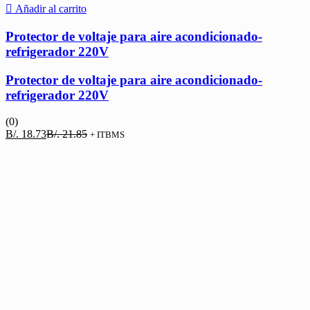
Añadir al carrito
Protector de voltaje para aire acondicionado-
refrigerador 220V
Protector de voltaje para aire acondicionado-
refrigerador 220V
(0)
El
El
B/.
18.73
B/.
21.85
+ ITBMS
precio
precio
actual
original
es:
era:
B/. 18.73.
B/. 21.85.