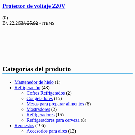
Protector de voltaje 220V
(0)
El
El
B/.
22.26
B/.
25.92
+ ITBMS
precio
precio
actual
original
es:
era:
B/. 22.26.
B/. 25.92.
Categorías del producto
Mantenedor de hielo
(1)
Refrigeración
(48)
Cofres Refrigerados
(2)
Congeladores
(15)
Mesas para preparar alimentos
(6)
Mostradores
(2)
Refrigeradores
(15)
Refrigeradores para cerveza
(8)
Repuestos
(196)
Accesorios para aires
(13)