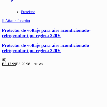
Protektor
Añadir al carrito
Protector de voltaje para aire acondicionado-
refrigerador tipo regleta 220V
Protector de voltaje para aire acondicionado-
refrigerador tipo regleta 220V
(0)
El
El
B/.
17.99
B/.
20.98
+ ITBMS
precio
precio
actual
original
es:
era:
B/. 17.99.
B/. 20.98.