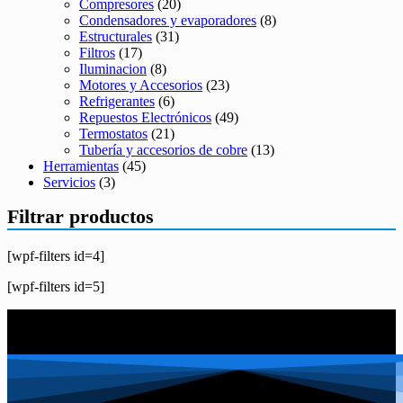
Compresores
(20)
Condensadores y evaporadores
(8)
Estructurales
(31)
Filtros
(17)
Iluminacion
(8)
Motores y Accesorios
(23)
Refrigerantes
(6)
Repuestos Electrónicos
(49)
Termostatos
(21)
Tubería y accesorios de cobre
(13)
Herramientas
(45)
Servicios
(3)
Filtrar productos
[wpf-filters id=4]
[wpf-filters id=5]