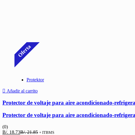
Oferta
Protektor
Añadir al carrito
Protector de voltaje para aire acondicionado-refrige
Protector de voltaje para aire acondicionado-refrige
(0)
El
El
B/.
18.73
B/.
21.85
+ ITBMS