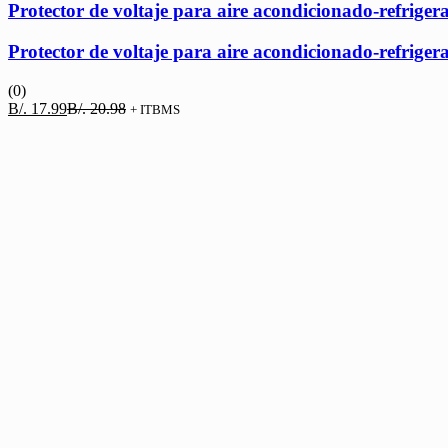
Protector de voltaje para aire acondicionado-refriger
Protector de voltaje para aire acondicionado-refriger
(0)
El
El
B/.
17.99
B/.
20.98
+ ITBMS
precio
precio
actual
original
es:
era:
B/. 17.99.
B/. 20.98.