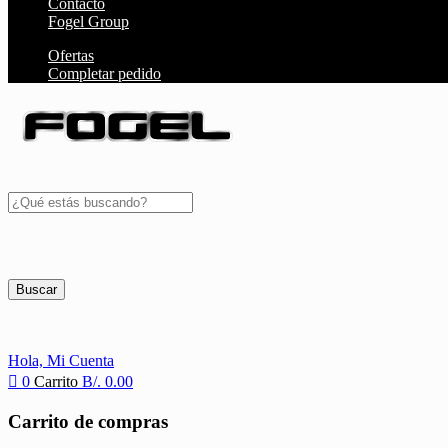
Contacto
Fogel Group
Ofertas
Completar pedido
Buscar
Hola,
Mi Cuenta
0
Carrito
B/.
0.00
Carrito de compras