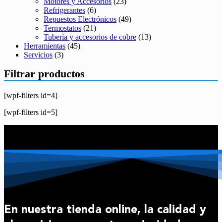
Motores y Accesorios
(23)
Refrigerantes
(6)
Repuestos Electrónicos
(49)
Termostatos
(21)
Tubería y accesorios de cobre
(13)
Herramientas
(45)
Servicios
(3)
Filtrar productos
[wpf-filters id=4]
[wpf-filters id=5]
En nuestra tienda online, la calidad y