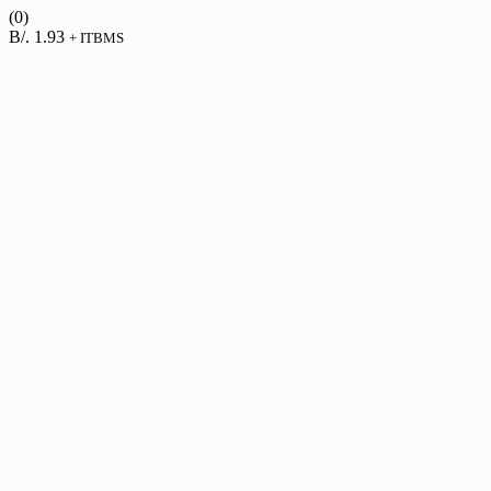
(0)
B/.
1.93
+ ITBMS