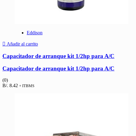
Eddison
Añadir al carrito
Capacitador de arranque kit 1/2hp para A/C
Capacitador de arranque kit 1/2hp para A/C
(0)
B/.
8.42
+ ITBMS