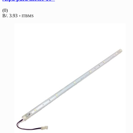
(0)
B/.
3.93
+ ITBMS