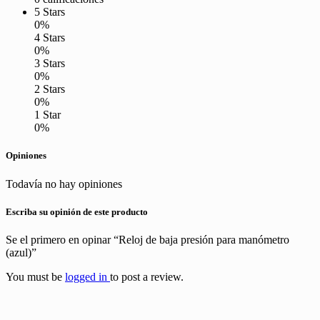
5 Stars
0%
4 Stars
0%
3 Stars
0%
2 Stars
0%
1 Star
0%
Opiniones
Todavía no hay opiniones
Escriba su opinión de este producto
Se el primero en opinar “Reloj de baja presión para manómetro
(azul)”
You must be
logged in
to post a review.