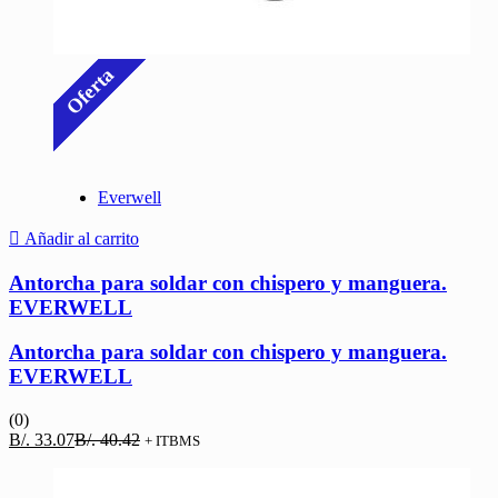
Oferta
Everwell
Añadir al carrito
Antorcha para soldar con chispero y manguera.
EVERWELL
Antorcha para soldar con chispero y manguera.
EVERWELL
(0)
El
El
B/.
33.07
B/.
40.42
+ ITBMS
precio
precio
actual
original