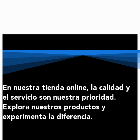
actual
original
es:
era:
B/. 7.02.
B/. 9.56.
En nuestra tienda online, la calidad y
el servicio son nuestra prioridad.
Explora nuestros productos y
experimenta la diferencia.