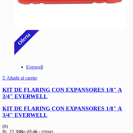
Oferta
Everwell
Añadir al carrito
KIT DE FLARING CON EXPANSORES 1/8″ A
3/4″ EVERWELL
KIT DE FLARING CON EXPANSORES 1/8″ A
3/4″ EVERWELL
(0)
El
El
B/.
22.38
B/.
27.36
+ ITBMS