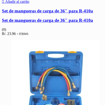
Añadir al carrito
Set de mangueras de carga de 36″ para R-410a
Set de mangueras de carga de 36″ para R-410a
(0)
B/.
23.96
+ ITBMS