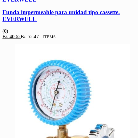
Funda impermeable para unidad tipo cassette.
EVERWELL
(0)
El
El
B/.
40.62
B/.
52.47
+ ITBMS
precio
precio
actual
original
es:
era:
B/. 40.62.
B/. 52.47.