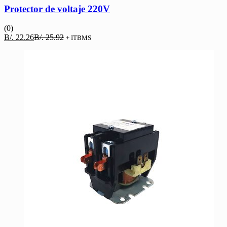
Protector de voltaje 220V
(0)
El
El
B/.
22.26
B/.
25.92
+ ITBMS
precio
precio
actual
original
es:
era:
B/. 22.26.
B/. 25.92.