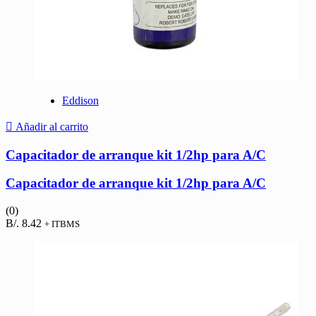
Eddison
Añadir al carrito
Capacitador de arranque kit 1/2hp para A/C
Capacitador de arranque kit 1/2hp para A/C
(0)
B/.
8.42
+ ITBMS