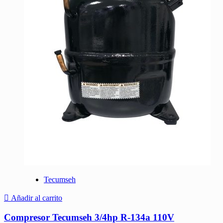
Tecumseh
Añadir al carrito
Compresor Tecumseh 3/4hp R-134a 110V