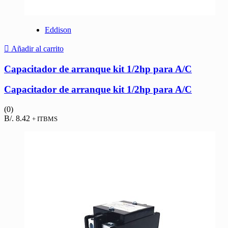
Eddison
Añadir al carrito
Capacitador de arranque kit 1/2hp para A/C
Capacitador de arranque kit 1/2hp para A/C
(0)
B/.
8.42
+ ITBMS