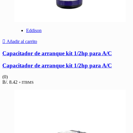
Eddison
Añadir al carrito
Capacitador de arranque kit 1/2hp para A/C
Capacitador de arranque kit 1/2hp para A/C
(0)
B/.
8.42
+ ITBMS