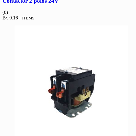
Contactor 2 polos 24V
(0)
B/.
9.16
+ ITBMS