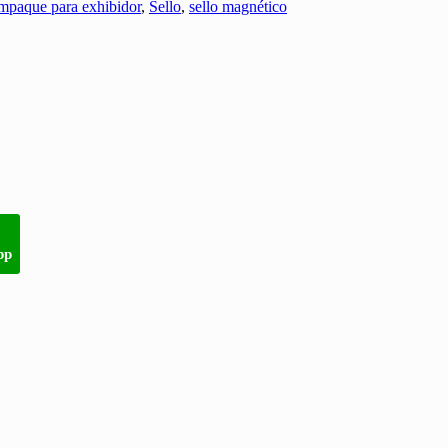
mpaque para exhibidor
,
Sello
,
sello magnético
pp