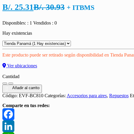
El
El
B/.
25.31
B/.
30.93
+ ITBMS
precio
precio
Disponibles: : 1
Vendidos : 0
actual
original
Hay existencias
es:
era:
B/. 25.31.
B/. 30.93.
Este producto puede ser retirado según disponibilidad en Tienda Pan
Ver ubicaciones
Cantidad
Cantidad
Añadir al carrito
Código:
EVF-BC810
Categorías:
Accesorios para aires
,
Repuestos
Et
Comparte en tus redes:
Facebook