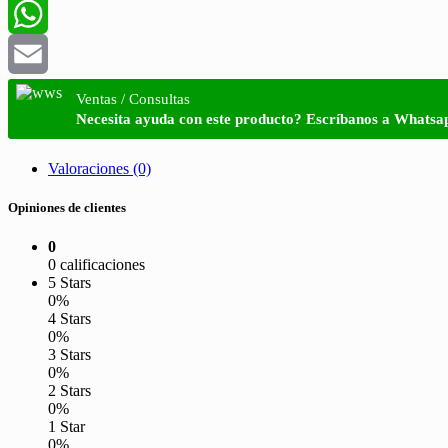
LinkedIn
WhatsApp
Email
Ventas / Consultas
Necesita ayuda con este producto? Escríbanos a Whatsa
Valoraciones (0)
Opiniones de clientes
0
0 calificaciones
5 Stars
0%
4 Stars
0%
3 Stars
0%
2 Stars
0%
1 Star
0%