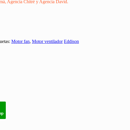
amá, Agencia Chitré y Agencia David.
uetas:
Motor fan
,
Motor ventilador
Eddison
pp