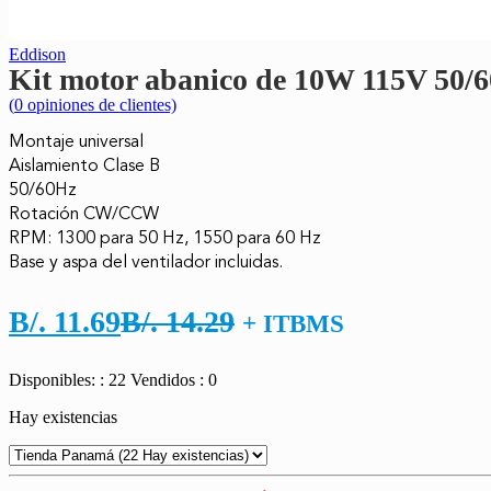
Eddison
Kit motor abanico de 10W 115V 5
(
0
opiniones de clientes)
Montaje universal

Aislamiento Clase B

50/60Hz

Rotación CW/CCW

RPM: 1300 para 50 Hz, 1550 para 60 Hz

Base y aspa del ventilador incluidas.
El
El
B/.
11.69
B/.
14.29
+ ITBMS
precio
precio
Disponibles: : 22
Vendidos : 0
actual
original
Hay existencias
es:
era:
B/. 11.69.
B/. 14.29.