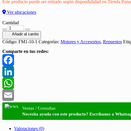
Este producto puede ser retirado según disponibilidad en Tienda Pan
Ver ubicaciones
Cantidad
Cantidad
Añadir al carrito
Código:
FM1-10-1
Categorías:
Motores y Accesorios
,
Repuestos
Etiq
Comparte en tus redes:
Facebook
LinkedIn
WhatsApp
Email
Ventas / Consultas
Necesita ayuda con este producto? Escríbanos a Whatsa
Valoraciones (0)