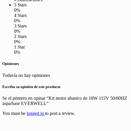
5 Stars
0%
4 Stars
0%
3 Stars
0%
2 Stars
0%
1 Star
0%
Opiniones
Todavía no hay opiniones
Escriba su opinión de este producto
Se el primero en opinar “Kit motor abanico de 18W 115V 50/60HZ
aspa/base EVERWELL”
You must be
logged in
to post a review.