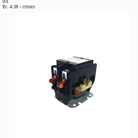
(0)
B/.
4.38
+ ITBMS