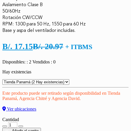
Aislamiento Clase B

50/60Hz

Rotación CW/CCW

RPM: 1300 para 50 Hz, 1550 para 60 Hz

Base y aspa del ventilador incluidas.
El
El
B/.
17.15
B/.
20.97
+ ITBMS
precio
precio
Disponibles: : 2
Vendidos : 0
actual
original
Hay existencias
es:
era:
B/. 17.15.
B/. 20.97.
Este producto puede ser retirado según disponibilidad en Tienda
Panamá, Agencia Chitré y Agencia David.
Ver ubicaciones
Cantidad
Cantidad
Añadir al carrito