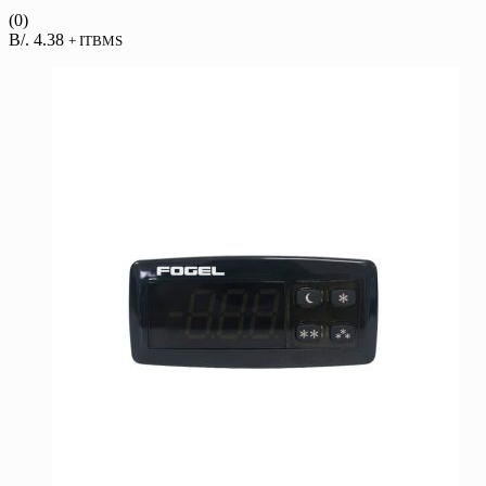
(0)
B/.
4.38
+ ITBMS