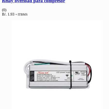
Relay overload para compresor
(0)
B/.
1.93
+ ITBMS