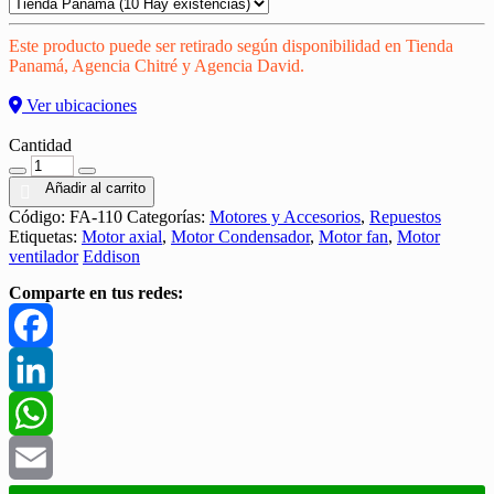
Este producto puede ser retirado según disponibilidad en Tienda
Panamá, Agencia Chitré y Agencia David.
Ver ubicaciones
Cantidad
Cantidad
Añadir al carrito
Código:
FA-110
Categorías:
Motores y Accesorios
,
Repuestos
Etiquetas:
Motor axial
,
Motor Condensador
,
Motor fan
,
Motor
ventilador
Eddison
Comparte en tus redes:
Facebook
LinkedIn
WhatsApp