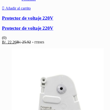
Añadir al carrito
Protector de voltaje 220V
Protector de voltaje 220V
(0)
El
El
B/.
22.26
B/.
25.92
+ ITBMS
precio
precio
actual
original
es:
era:
B/. 22.26.
B/. 25.92.