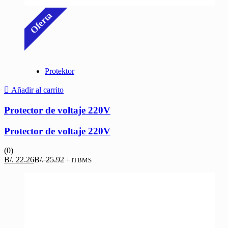
Oferta
Protektor
Añadir al carrito
Protector de voltaje 220V
Protector de voltaje 220V
(0)
El
El
B/.
22.26
B/.
25.92
+ ITBMS
precio
precio
actual
original
es:
era:
B/. 22.26.
B/. 25.92.