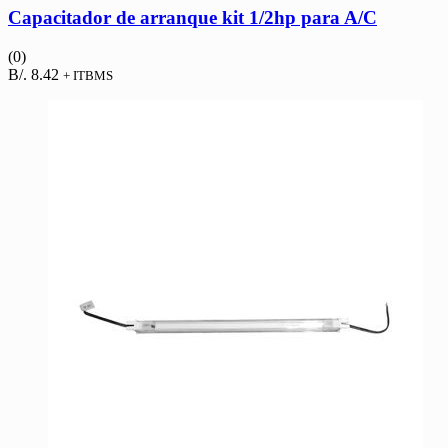
Capacitador de arranque kit 1/2hp para A/C
(0)
B/.
8.42
+ ITBMS