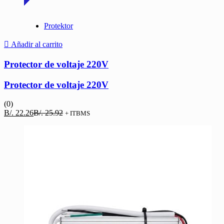
Protektor
Añadir al carrito
Protector de voltaje 220V
Protector de voltaje 220V
(0)
El
El
B/.
22.26
B/.
25.92
+ ITBMS
precio
precio
actual
original
es:
era:
B/. 22.26.
B/. 25.92.