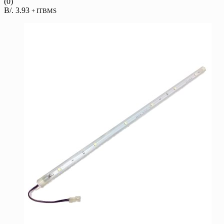
(0)
B/.
3.93
+ ITBMS