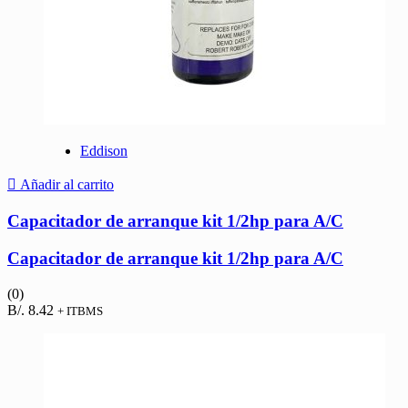
Eddison
Añadir al carrito
Capacitador de arranque kit 1/2hp para A/C
Capacitador de arranque kit 1/2hp para A/C
(0)
B/.
8.42
+ ITBMS