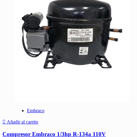
Embraco
Añadir al carrito
Compresor Embraco 1/3hp R-134a 110V