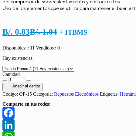
del compresor de sobrecalentamiento y cortocircuitos. 

Uno de los elementos que se utiliza para mantener el buen est
El
El
B/.
0.83
B/.
1.04
+ ITBMS
precio
precio
Disponibles: : 11
Vendidos : 0
actual
original
Hay existencias
es:
era:
B/. 0.83.
B/. 1.04.
Cantidad
Cantidad
Añadir al carrito
Código:
OP-15
Categoría:
Repuestos Electrónicos
Etiquetas:
Herrami
Comparte en tus redes:
Facebook