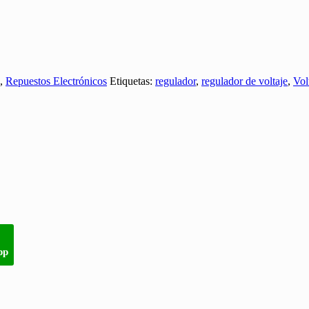
,
Repuestos Electrónicos
Etiquetas:
regulador
,
regulador de voltaje
,
Vol
pp