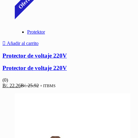
Oferta
Protektor
Añadir al carrito
Protector de voltaje 220V
Protector de voltaje 220V
(0)
El
El
B/.
22.26
B/.
25.92
+ ITBMS
precio
precio
actual
original
es:
era:
B/. 22.26.
B/. 25.92.