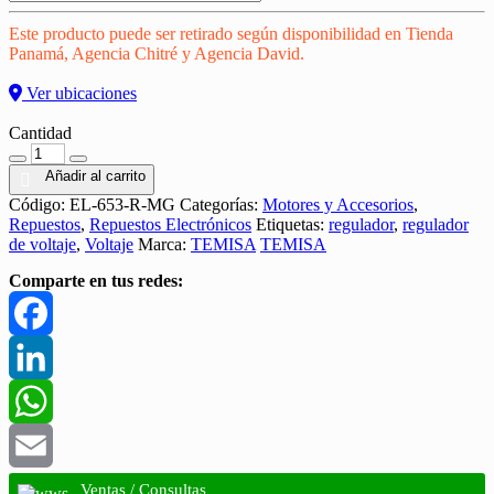
Este producto puede ser retirado según disponibilidad en Tienda
Panamá, Agencia Chitré y Agencia David.
Ver ubicaciones
Cantidad
Cantidad
Añadir al carrito
Código:
EL-653-R-MG
Categorías:
Motores y Accesorios
,
Repuestos
,
Repuestos Electrónicos
Etiquetas:
regulador
,
regulador
de voltaje
,
Voltaje
Marca:
TEMISA
TEMISA
Comparte en tus redes:
Facebook
LinkedIn
WhatsApp
Email
Ventas / Consultas