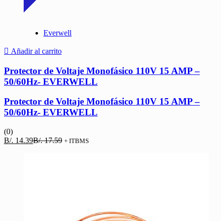
Everwell
Añadir al carrito
Protector de Voltaje Monofásico 110V 15 AMP –
50/60Hz- EVERWELL
Protector de Voltaje Monofásico 110V 15 AMP –
50/60Hz- EVERWELL
(0)
El
El
B/.
14.39
B/.
17.59
+ ITBMS
precio
precio
actual
original
es:
era:
B/. 14.39.
B/. 17.59.