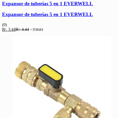
Expansor de tuberías 5 en 1 EVERWELL
Expansor de tuberías 5 en 1 EVERWELL
(0)
El
El
B/.
3.44
B/.
4.44
+ ITBMS
precio
precio
actual
original
es:
era:
B/. 3.44.
B/. 4.44.