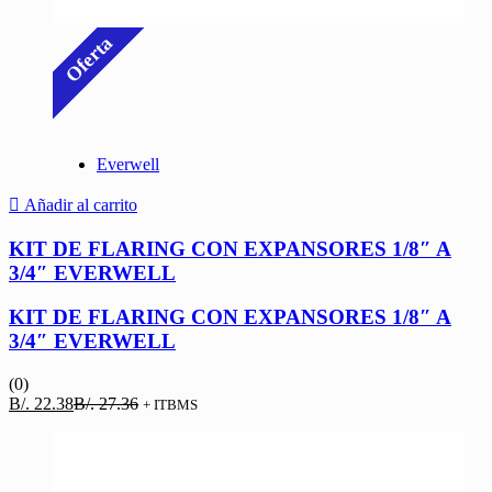
Oferta
Everwell
Añadir al carrito
KIT DE FLARING CON EXPANSORES 1/8″ A
3/4″ EVERWELL
KIT DE FLARING CON EXPANSORES 1/8″ A
3/4″ EVERWELL
(0)
El
El
B/.
22.38
B/.
27.36
+ ITBMS
precio
precio
actual
original
es:
era:
B/. 22.38.
B/. 27.36.