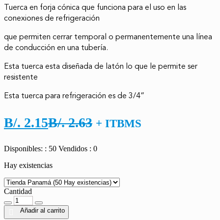
Tuerca en forja cónica que funciona para el uso en las
conexiones de refrigeración
que permiten cerrar temporal o permanentemente una línea
de conducción en una tubería.
Esta tuerca esta diseñada de latón lo que le permite ser
resistente
Esta tuerca para refrigeración es de 3/4”
El
El
B/.
2.15
B/.
2.63
+ ITBMS
precio
precio
Disponibles: : 50
Vendidos : 0
actual
original
Hay existencias
es:
era:
B/. 2.15.
B/. 2.63.
Cantidad
Cantidad
Añadir al carrito