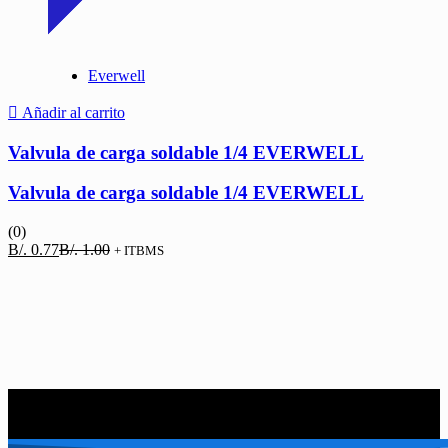
Everwell
Añadir al carrito
Valvula de carga soldable 1/4 EVERWELL
Valvula de carga soldable 1/4 EVERWELL
(0)
El
El
B/.
0.77
B/.
1.00
+ ITBMS
precio
precio
actual
original
es:
era:
B/. 0.77.
B/. 1.00.