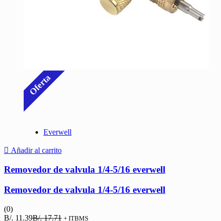
Oferta
Everwell
Añadir al carrito
Removedor de valvula 1/4-5/16 everwell
Removedor de valvula 1/4-5/16 everwell
(0)
El
El
B/.
11.39
B/.
17.71
+ ITBMS