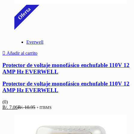
Oferta
Everwell
Añadir al carrito
Protector de voltaje monofásico enchufable 110V 12
AMP Hz EVERWELL
Protector de voltaje monofásico enchufable 110V 12
AMP Hz EVERWELL
(0)
El
El
B/.
7.06
B/.
10.95
+ ITBMS
precio
precio
actual
original
es:
era:
B/. 7.06.
B/. 10.95.