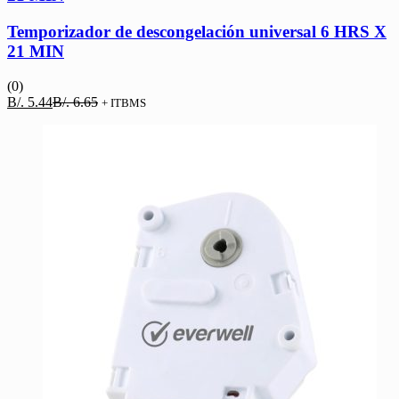
Temporizador de descongelación universal 6 HRS X
21 MIN
(0)
El
El
B/.
5.44
B/.
6.65
+ ITBMS
precio
precio
actual
original
es:
era:
B/. 5.44.
B/. 6.65.