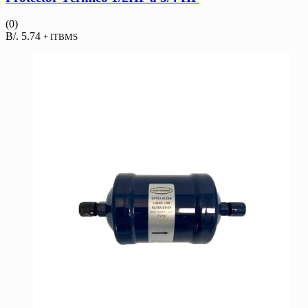
(0)
B/.
5.74
+ ITBMS