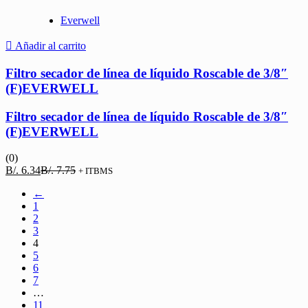
Everwell
Añadir al carrito
Filtro secador de línea de líquido Roscable de 3/8″
(F)EVERWELL
Filtro secador de línea de líquido Roscable de 3/8″
(F)EVERWELL
(0)
El
El
B/.
6.34
B/.
7.75
+ ITBMS
precio
precio
←
actual
original
1
es:
era:
2
B/. 6.34.
B/. 7.75.
3
4
5
6
7
…
11