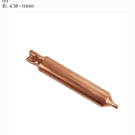
(0)
B/.
4.58
+ ITBMS