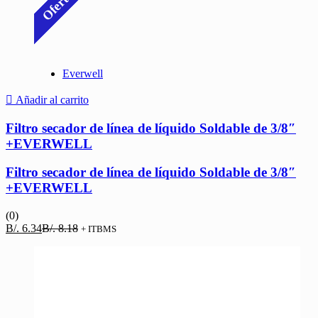
Oferta
Everwell
Añadir al carrito
Filtro secador de línea de líquido Soldable de 3/8″
+EVERWELL
Filtro secador de línea de líquido Soldable de 3/8″
+EVERWELL
(0)
El
El
B/.
6.34
B/.
8.18
+ ITBMS
precio
precio
actual
original
es:
era:
B/. 6.34.
B/. 8.18.