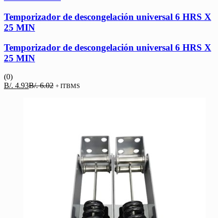
Temporizador de descongelación universal 6 HRS X
25 MIN
Temporizador de descongelación universal 6 HRS X
25 MIN
(0)
El
El
B/.
4.93
B/.
6.02
+ ITBMS
precio
precio
actual
original
es:
era:
B/. 4.93.
B/. 6.02.