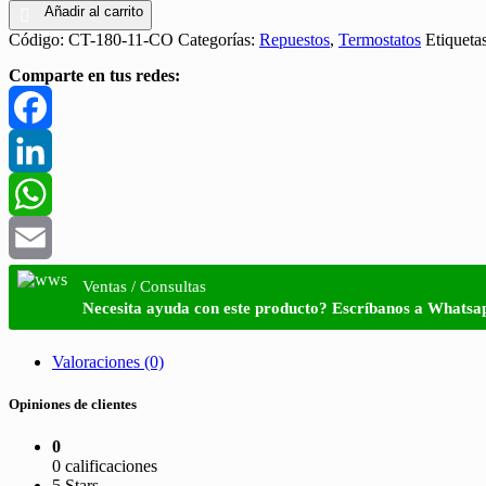
Añadir al carrito
Código:
CT-180-11-CO
Categorías:
Repuestos
,
Termostatos
Etiqueta
Comparte en tus redes:
Facebook
LinkedIn
WhatsApp
Email
Ventas / Consultas
Necesita ayuda con este producto? Escríbanos a Whatsa
Valoraciones (0)
Opiniones de clientes
0
0 calificaciones
5 Stars