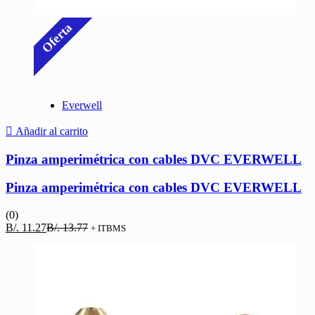
Oferta
Everwell
Añadir al carrito
Pinza amperimétrica con cables DVC EVERWELL
Pinza amperimétrica con cables DVC EVERWELL
(0)
El
El
B/.
11.27
B/.
13.77
+ ITBMS
precio
precio
actual
original
es:
era:
B/. 11.27.
B/. 13.77.