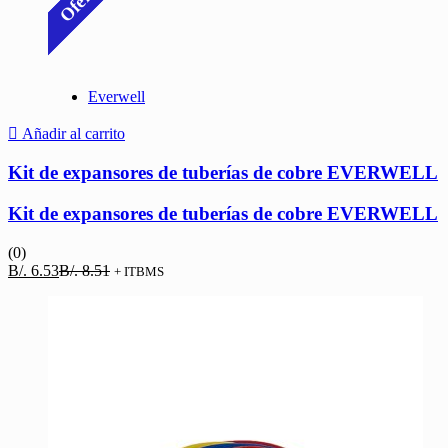
Oferta
Everwell
Añadir al carrito
Kit de expansores de tuberías de cobre EVERWELL
Kit de expansores de tuberías de cobre EVERWELL
(0)
El
El
B/.
6.53
B/.
8.51
+ ITBMS
precio
precio
actual
original
es:
era:
B/. 6.53.
B/. 8.51.