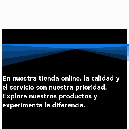
es:
era:
B/. 167.15.
B/. 204.29.
En nuestra tienda online, la calidad y
el servicio son nuestra prioridad.
Explora nuestros productos y
experimenta la diferencia.