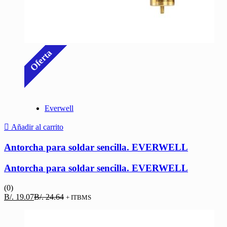
Oferta
Everwell
Añadir al carrito
Antorcha para soldar sencilla. EVERWELL
Antorcha para soldar sencilla. EVERWELL
(0)
El
El
B/.
19.07
B/.
24.64
+ ITBMS
precio
precio
actual
original
es:
era: