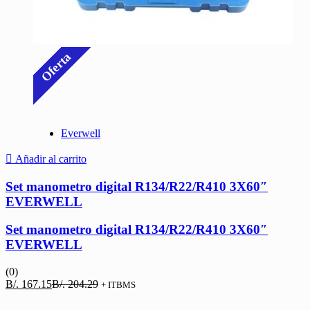
Oferta
Everwell
Añadir al carrito
Set manometro digital R134/R22/R410 3X60″
EVERWELL
Set manometro digital R134/R22/R410 3X60″
EVERWELL
(0)
El
El
B/.
167.15
B/.
204.29
+ ITBMS
precio
precio
actual
original