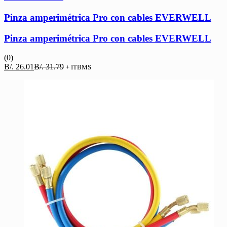
Pinza amperimétrica Pro con cables EVERWELL
Pinza amperimétrica Pro con cables EVERWELL
(0)
El
El
B/.
26.01
B/.
31.79
+ ITBMS
precio
precio
actual
original
es:
era:
B/. 26.01.
B/. 31.79.