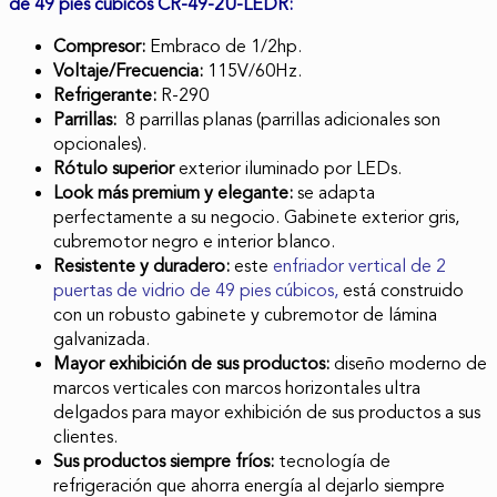
de 49 pies cúbicos CR-49-2U-LEDR:
Compresor:
Embraco de 1/2hp.
Voltaje/Frecuencia:
115V/60Hz.
Refrigerante:
R-290
Parrillas:
8 parrillas planas (parrillas adicionales son
opcionales).
Rótulo superior
exterior iluminado por LEDs.
Look más premium y elegante:
se adapta
perfectamente a su negocio. Gabinete exterior gris,
cubremotor negro e interior blanco.
Resistente y duradero:
este
enfriador vertical de 2
puertas de vidrio de 49 pies cúbicos,
está construido
con un
ro
busto gabinete y cubremotor de lámina
galvanizada.
Mayor exhibición de sus productos:
diseño moderno de
marcos verticales con marcos horizontales ultra
delgados para mayor exhibición de sus productos a sus
clientes.
Sus productos siempre fríos:
tecnología de
refrigeración que ahorra energía al dejarlo siempre