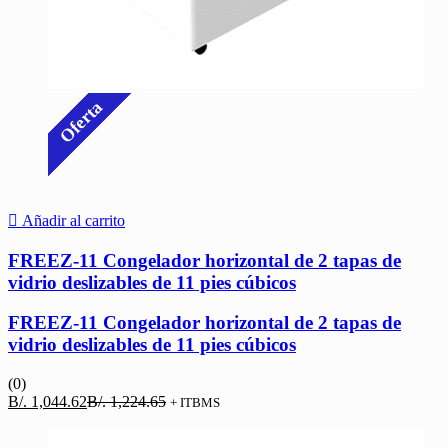
Oferta
Añadir al carrito
FREEZ-11 Congelador horizontal de 2 tapas de
vidrio deslizables de 11 pies cúbicos
FREEZ-11 Congelador horizontal de 2 tapas de
vidrio deslizables de 11 pies cúbicos
(0)
El
El
B/.
1,044.62
B/.
1,224.65
+ ITBMS
precio
precio
actual
original