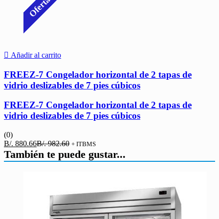
Oferta
Añadir al carrito
FREEZ-7 Congelador horizontal de 2 tapas de
vidrio deslizables de 7 pies cúbicos
FREEZ-7 Congelador horizontal de 2 tapas de
vidrio deslizables de 7 pies cúbicos
(0)
El
El
B/.
880.66
B/.
982.60
+ ITBMS
precio
precio
También te puede gustar...
actual
original
es:
era:
B/. 880.66.
B/. 982.60.