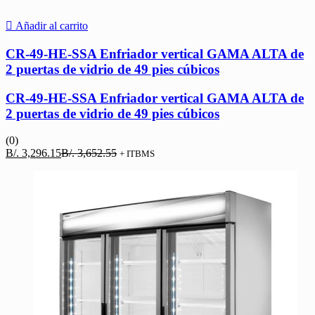
Añadir al carrito
CR-49-HE-SSA Enfriador vertical GAMA ALTA de
2 puertas de vidrio de 49 pies cúbicos
CR-49-HE-SSA Enfriador vertical GAMA ALTA de
2 puertas de vidrio de 49 pies cúbicos
(0)
El
El
B/.
3,296.15
B/.
3,652.55
+ ITBMS
precio
precio
actual
original
es:
era:
B/. 3,296.15.
B/. 3,652.55.