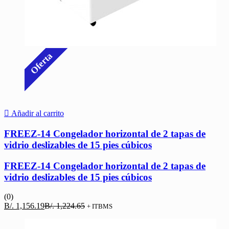
Oferta
Añadir al carrito
FREEZ-14 Congelador horizontal de 2 tapas de
vidrio deslizables de 15 pies cúbicos
FREEZ-14 Congelador horizontal de 2 tapas de
vidrio deslizables de 15 pies cúbicos
(0)
El
El
B/.
1,156.19
B/.
1,224.65
+ ITBMS
precio
precio
actual
original