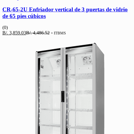
CR-65-2U Enfriador vertical de 3 puertas de vidrio
de 65 pies cúbicos
(0)
El
El
B/.
3,859.03
B/.
4,486.52
+ ITBMS
precio
precio
actual
original
es:
era:
B/. 3,859.03.
B/. 4,486.52.