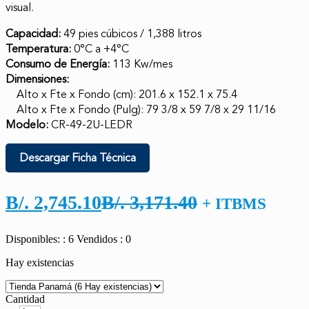
visual.
Capacidad:
49 pies cúbicos / 1,388 litros
Temperatura:
0°C a +4°C
Consumo de Energía:
113 Kw/mes
Dimensiones:
Alto x Fte x Fondo (cm): 201.6 x 152.1 x 75.4
Alto x Fte x Fondo (Pulg): 79 3/8 x 59 7/8 x 29 11/16
Modelo:
CR-49-2U-LEDR
Descargar Ficha Técnica
El
El
B/.
2,745.10
B/.
3,171.40
+ ITBMS
precio
precio
Disponibles: : 6
Vendidos : 0
actual
original
Hay existencias
es:
era:
B/. 2,745.10.
B/. 3,171.40.
Cantidad
Cantidad