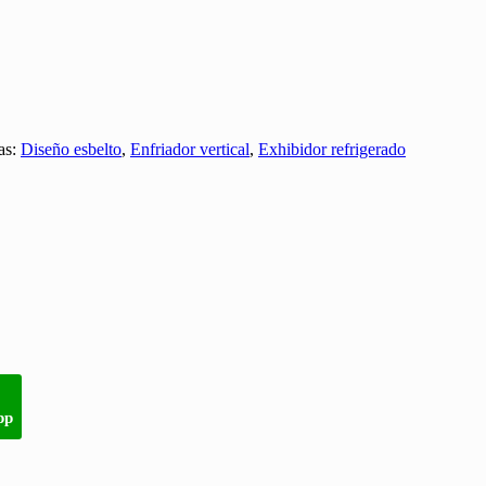
as:
Diseño esbelto
,
Enfriador vertical
,
Exhibidor refrigerado
pp