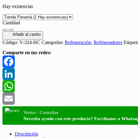
Hay existencias
es:
era:
B/. 1,095.22.
B/. 1,244.56.
Cantidad
Cantidad
Añadir al carrito
Código:
V-324-HC
Categorías:
Refrigeración
,
Refrigeradores
Etiquet
Comparte en tus redes:
Facebook
LinkedIn
WhatsApp
Email
Ventas / Consultas
Necesita ayuda con este producto? Escríbanos a Whatsa
Descripción