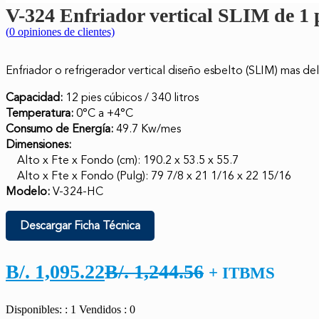
V-324 Enfriador vertical SLIM de 1 p
(
0
opiniones de clientes)
Enfriador o refrigerador vertical diseño esbelto (SLIM) mas d
Capacidad:
12 pies cúbicos / 340 litros
Temperatura:
0°C a +4°C
Consumo de Energía:
49.7 Kw/mes
Dimensiones:
Alto x Fte x Fondo (cm): 190.2 x 53.5 x 55.7
Alto x Fte x Fondo (Pulg): 79 7/8 x 21 1/16 x 22 15/16
Modelo:
V-324-HC
Descargar Ficha Técnica
El
El
B/.
1,095.22
B/.
1,244.56
+ ITBMS
precio
precio
Disponibles: : 1
Vendidos : 0
actual
original