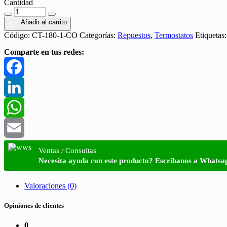
Cantidad
Cantidad
Añadir al carrito
Código:
CT-180-1-CO
Categorías:
Repuestos
,
Termostatos
Etiquetas
Comparte en tus redes:
Facebook
LinkedIn
WhatsApp
Email
Ventas / Consultas
Necesita ayuda con este producto? Escríbanos a Whatsa
Valoraciones (0)
Opiniones de clientes
0